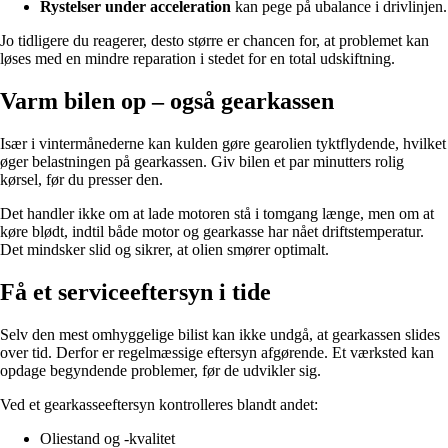
Rystelser under acceleration
kan pege på ubalance i drivlinjen.
Jo tidligere du reagerer, desto større er chancen for, at problemet kan
løses med en mindre reparation i stedet for en total udskiftning.
Varm bilen op – også gearkassen
Især i vintermånederne kan kulden gøre gearolien tyktflydende, hvilket
øger belastningen på gearkassen. Giv bilen et par minutters rolig
kørsel, før du presser den.
Det handler ikke om at lade motoren stå i tomgang længe, men om at
køre blødt, indtil både motor og gearkasse har nået driftstemperatur.
Det mindsker slid og sikrer, at olien smører optimalt.
Få et serviceeftersyn i tide
Selv den mest omhyggelige bilist kan ikke undgå, at gearkassen slides
over tid. Derfor er regelmæssige eftersyn afgørende. Et værksted kan
opdage begyndende problemer, før de udvikler sig.
Ved et gearkasseeftersyn kontrolleres blandt andet:
Oliestand og -kvalitet