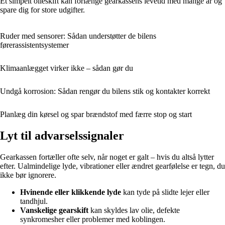
Et simpelt olieskift kan forlænge gearkassens levetid med mange år og
spare dig for store udgifter.
Ruder med sensorer: Sådan understøtter de bilens
førerassistentsystemer
Klimaanlægget virker ikke – sådan gør du
Undgå korrosion: Sådan rengør du bilens stik og kontakter korrekt
Planlæg din kørsel og spar brændstof med færre stop og start
Lyt til advarselssignaler
Gearkassen fortæller ofte selv, når noget er galt – hvis du altså lytter
efter. Ualmindelige lyde, vibrationer eller ændret gearfølelse er tegn, du
ikke bør ignorere.
Hvinende eller klikkende lyde
kan tyde på slidte lejer eller
tandhjul.
Vanskelige gearskift
kan skyldes lav olie, defekte
synkromesher eller problemer med koblingen.