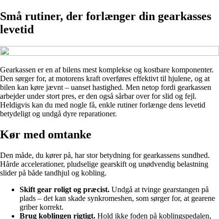
Små rutiner, der forlænger din gearkasses
levetid
Gearkassen er en af bilens mest komplekse og kostbare komponenter.
Den sørger for, at motorens kraft overføres effektivt til hjulene, og at
bilen kan køre jævnt – uanset hastighed. Men netop fordi gearkassen
arbejder under stort pres, er den også sårbar over for slid og fejl.
Heldigvis kan du med nogle få, enkle rutiner forlænge dens levetid
betydeligt og undgå dyre reparationer.
Kør med omtanke
Den måde, du kører på, har stor betydning for gearkassens sundhed.
Hårde accelerationer, pludselige gearskift og unødvendig belastning
slider på både tandhjul og kobling.
Skift gear roligt og præcist.
Undgå at tvinge gearstangen på
plads – det kan skade synkromeshen, som sørger for, at gearene
griber korrekt.
Brug koblingen rigtigt.
Hold ikke foden på koblingspedalen,