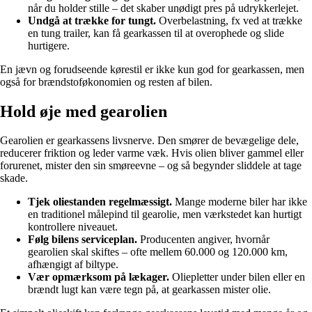
når du holder stille – det skaber unødigt pres på udrykkerlejet.
Undgå at trække for tungt.
Overbelastning, fx ved at trække
en tung trailer, kan få gearkassen til at overophede og slide
hurtigere.
En jævn og forudseende kørestil er ikke kun god for gearkassen, men
også for brændstoføkonomien og resten af bilen.
Hold øje med gearolien
Gearolien er gearkassens livsnerve. Den smører de bevægelige dele,
reducerer friktion og leder varme væk. Hvis olien bliver gammel eller
forurenet, mister den sin smøreevne – og så begynder sliddele at tage
skade.
Tjek oliestanden regelmæssigt.
Mange moderne biler har ikke
en traditionel målepind til gearolie, men værkstedet kan hurtigt
kontrollere niveauet.
Følg bilens serviceplan.
Producenten angiver, hvornår
gearolien skal skiftes – ofte mellem 60.000 og 120.000 km,
afhængigt af biltype.
Vær opmærksom på lækager.
Oliepletter under bilen eller en
brændt lugt kan være tegn på, at gearkassen mister olie.