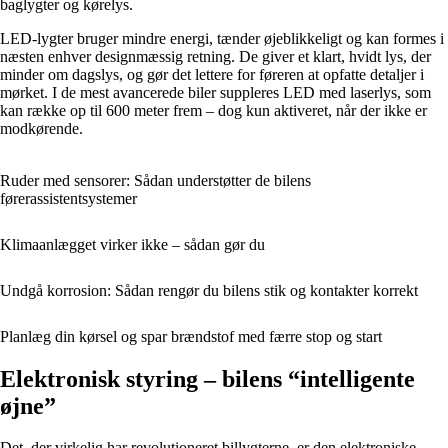
baglygter og kørelys.
LED-lygter bruger mindre energi, tænder øjeblikkeligt og kan formes i
næsten enhver designmæssig retning. De giver et klart, hvidt lys, der
minder om dagslys, og gør det lettere for føreren at opfatte detaljer i
mørket. I de mest avancerede biler suppleres LED med laserlys, som
kan række op til 600 meter frem – dog kun aktiveret, når der ikke er
modkørende.
Ruder med sensorer: Sådan understøtter de bilens
førerassistentsystemer
Klimaanlægget virker ikke – sådan gør du
Undgå korrosion: Sådan rengør du bilens stik og kontakter korrekt
Planlæg din kørsel og spar brændstof med færre stop og start
Elektronisk styring – bilens “intelligente
øjne”
Det, der virkelig har revolutioneret billygterne, er den elektroniske