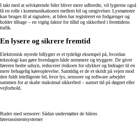
I takt med at selvkørende biler bliver mere udbredte, vil lygterne også
få en rolle i kommunikationen mellem bil og omgivelser. Lysmønstre
kan bruges til at signalere, at bilen har registreret en fodgænger og
holder tilbage – en vigtig faktor for tillid og sikkerhed i fremtidens
trafik.
En lysere og sikrere fremtid
Elektronisk styrede billygter er et tydeligt eksempel på, hvordan
teknologi kan gøre hverdagen både nemmere og tryggere. De giver
føreren bedre udsyn, reducerer risikoen for ulykker og bidrager til en
mere behagelig køreoplevelse. Samtidig er de et skridt på vejen mod
den fuldt intelligente bil, hvor lys, sensorer og software arbejder
sammen for at skabe maksimal sikkerhed – uanset tid på døgnet eller
vejforhold.
Ruder med sensorer: Sådan understøtter de bilens
førerassistentsystemer