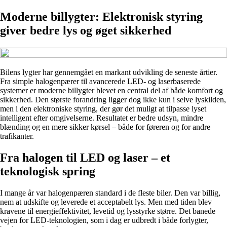
Moderne billygter: Elektronisk styring
giver bedre lys og øget sikkerhed
Bilens lygter har gennemgået en markant udvikling de seneste årtier.
Fra simple halogenpærer til avancerede LED- og laserbaserede
systemer er moderne billygter blevet en central del af både komfort og
sikkerhed. Den største forandring ligger dog ikke kun i selve lyskilden,
men i den elektroniske styring, der gør det muligt at tilpasse lyset
intelligent efter omgivelserne. Resultatet er bedre udsyn, mindre
blænding og en mere sikker kørsel – både for føreren og for andre
trafikanter.
Fra halogen til LED og laser – et
teknologisk spring
I mange år var halogenpæren standard i de fleste biler. Den var billig,
nem at udskifte og leverede et acceptabelt lys. Men med tiden blev
kravene til energieffektivitet, levetid og lysstyrke større. Det banede
vejen for LED-teknologien, som i dag er udbredt i både forlygter,