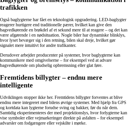
trafikken
Også baglygterne har fået en teknologisk opgradering. LED-baglygter
reagerer hurtigere end traditionelle pærer, hvilket kan give den
bagvedkørende en brøkdel af et sekund mere til at reagere – og det kan
være afgørende i en nødsituation. Nogle biler har dynamiske blinklys,
hvor lyset bevæger sig i den retning, bilen skal dreje, hvilket gør
signalet mere intuitivt for andre trafikanter.
Derudover arbejder producenter på systemer, hvor baglygterne kan
kommunikere med omgivelserne – for eksempel ved at advare
bagvedkørende om pludselig opbremsning eller glat føre.
Fremtidens billygter – endnu mere
intelligente
Udviklingen stopper ikke her. Fremtidens billygter forventes at blive
endnu mere integreret med bilens øvrige systemer. Med hjælp fra GPS
og kortdata kan lygterne forudse sving og bakker, før du når dem.
Samtidig eksperimenteres der med projektionslys, hvor forlygterne kan
vise symboler eller vejmarkeringer direkte på asfalten – for eksempel
advarsler om fodgængere eller vejskilte i mørke.