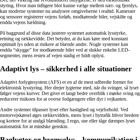
styring. Hvor man tidligere blot kunne vælge mellem nær- og fjernlys,
kan moderne systemer nu analysere omgivelserne i realtid. Kameraer
og sensorer registrerer vejens forløb, modkørende biler, vejskilte og
endda vejens hældning.
På baggrund af disse data justerer systemet automatisk lysstyrke,
retning og rækkevidde. Det betyder, at du kan køre med konstant
optimalt lys uden at risikere at blænde andre. Nogle systemer kan
endda “skygge” for modkørende biler ved at slukke enkelte LED-
segmenter, mens resten af vejen stadig er fuldt oplyst.
Adaptivt lys – sikkerhed i alle situationer
Adaptivt forlygtesystem (AFS) er en af de mest udbredte former for
elektronisk lysstyring. Her drejer lygterne med, når du svinger, så lyset
følger vejens kurver. Det giver et langt bedre overblik i mørke sving og
reducerer risikoen for at overse fodgængere eller dyr i vejkanten.
Andre systemer tilpasser lyset efter hastighed og vejrforhold. Ved
motorvejskørsel øges rækkevidden, mens lyset i bytrafik bliver bredere
og kortere for at undgå blænding. I regn, sne eller tåge dæmpes lyset
automatisk for at mindske genskin.
Baglygter og bremselys – kommunikation i