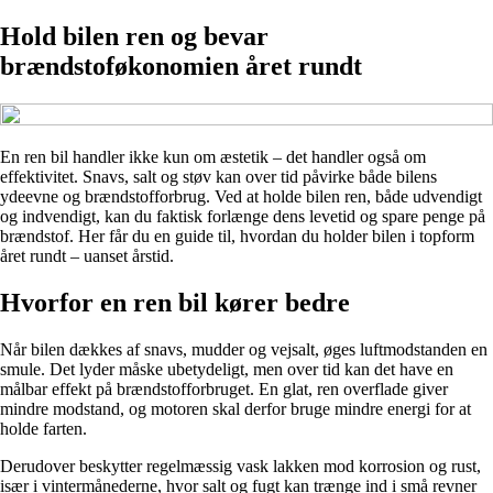
Hold bilen ren og bevar
brændstoføkonomien året rundt
En ren bil handler ikke kun om æstetik – det handler også om
effektivitet. Snavs, salt og støv kan over tid påvirke både bilens
ydeevne og brændstofforbrug. Ved at holde bilen ren, både udvendigt
og indvendigt, kan du faktisk forlænge dens levetid og spare penge på
brændstof. Her får du en guide til, hvordan du holder bilen i topform
året rundt – uanset årstid.
Hvorfor en ren bil kører bedre
Når bilen dækkes af snavs, mudder og vejsalt, øges luftmodstanden en
smule. Det lyder måske ubetydeligt, men over tid kan det have en
målbar effekt på brændstofforbruget. En glat, ren overflade giver
mindre modstand, og motoren skal derfor bruge mindre energi for at
holde farten.
Derudover beskytter regelmæssig vask lakken mod korrosion og rust,
især i vintermånederne, hvor salt og fugt kan trænge ind i små revner