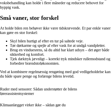
voksbehandling kan holde i flere måneder og reducere behovet for
hyppig vask.
Små vaner, stor forskel
At holde bilen ren behøver ikke være tidskrævende. Et par enkle vaner
kan gøre en stor forskel:
Skyl bilen hurtigt af efter en tur på saltede veje.
Tør dørkarme og spejle af efter vask for at undgå vandpletter.
Brug en vinduesrens, så du altid har klart udsyn – det øger både
sikkerhed og komfort.
Tjek dæktryk jævnligt – korrekt tryk mindsker rullemodstand og
forbedrer brændstoføkonomien.
Ved at kombinere regelmæssig rengøring med god vedligeholdelse kan
du både spare penge og forlænge bilens levetid.
Ruder med sensorer: Sådan understøtter de bilens
førerassistentsystemer
Klimaanlægget virker ikke – sådan gør du