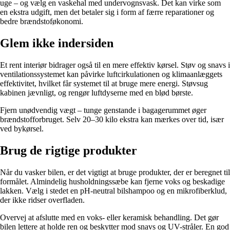
uge – og vælg en vaskehal med undervognsvask. Det kan virke som
en ekstra udgift, men det betaler sig i form af færre reparationer og
bedre brændstoføkonomi.
Glem ikke indersiden
Et rent interiør bidrager også til en mere effektiv kørsel. Støv og snavs i
ventilationssystemet kan påvirke luftcirkulationen og klimaanlæggets
effektivitet, hvilket får systemet til at bruge mere energi. Støvsug
kabinen jævnligt, og rengør luftdyserne med en blød børste.
Fjern unødvendig vægt – tunge genstande i bagagerummet øger
brændstofforbruget. Selv 20–30 kilo ekstra kan mærkes over tid, især
ved bykørsel.
Brug de rigtige produkter
Når du vasker bilen, er det vigtigt at bruge produkter, der er beregnet til
formålet. Almindelig husholdningssæbe kan fjerne voks og beskadige
lakken. Vælg i stedet en pH-neutral bilshampoo og en mikrofiberklud,
der ikke ridser overfladen.
Overvej at afslutte med en voks- eller keramisk behandling. Det gør
bilen lettere at holde ren og beskytter mod snavs og UV-stråler. En god