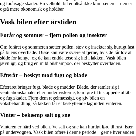
og forårsage skader. En velholdt bil er altså ikke kun pænere – den er
også mere økonomisk og holdbar.
Vask bilen efter årstiden
Forår og sommer – fjern pollen og insekter
Om foråret og sommeren sætter pollen, støv og insekter sig hurtigt fast
på bilens overflade. Disse kan være svære at fjerne, hvis de får lov at
sidde for længe, og de kan endda ætse sig ind i lakken. Vask bilen
jævnligt, og brug en mild bilshampoo, der beskytter overfladen.
Efterår – beskyt mod fugt og blade
Efteråret bringer fugt, blade og mudder. Blade, der samler sig i
ventilationskanaler eller under viskerne, kan føre til tilstoppede afløb
og fugtskader. Fjern dem regelmæssigt, og giv bilen en
voksbehandling, så lakken får et beskyttende lag inden vinteren.
Vinter – bekæmp salt og sne
Vinteren er hård ved bilen. Vejsalt og sne kan hurtigt føre til rust, især
på undervognen. Vask bilen oftere i denne periode – gerne hver anden