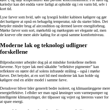
kæledyr kan det endda være farligt at opholde sig i en varm bil, selv i
kort tid.
Lyse farver som hvid, sølv og lysegrå holder kabinen køligere og gør
det hurtigere at opnå en behagelig temperatur, når du starter bilen. Det
betyder mindre brug af aircondition og dermed lavere energiforbrug.
Mørke farver som sort, mørkeblå og mørkegrøn ser elegante ud, men
de kræver ofte mere aktiv køling for at opnå samme komfortniveau.
Moderne lak og teknologi udligner
forskellene
Bilproducenter arbejder dog på at mindske forskellene mellem
farverne. Nye typer lak med såkaldte “reflektive pigmenter” kan
reflektere en større del af solens infrarøde stråling – også i mørke
farver. Det betyder, at en sort bil med moderne lak kan holde sig
køligere end en ældre model i samme farve.
Derudover bliver biler generelt bedre isoleret, og klimaanlæggene mere
energieffektive. I elbiler ser man også løsninger som varmepumper og
intelligente klimastyringer, der tilpasser sig vejret og førerens vaner for
at spare energi.